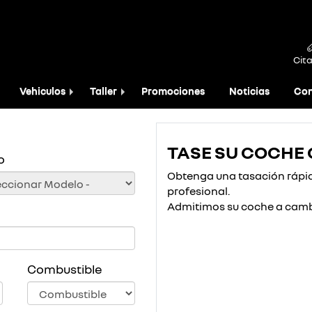
Cita
Vehiculos
Taller
Promociones
Noticias
Con
TASE SU COCHE 
o
Obtenga una tasación rápida
profesional.
Admitimos su coche a camb
Combustible