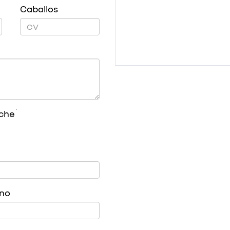
Caballos
oche
ono