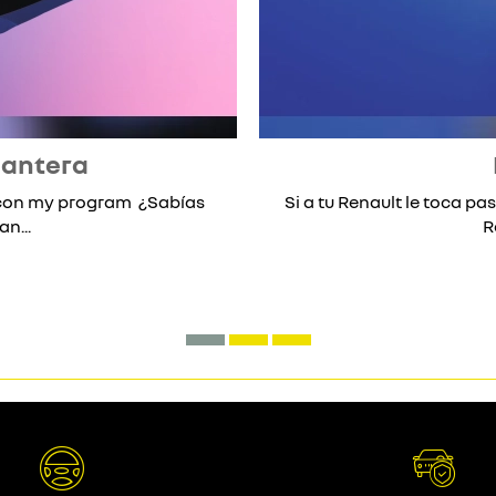
lantera
* con my program ¿Sabías
Si a tu Renault le toca pas
n...
R