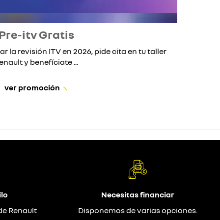
Pre-itv Gratis
ar la revisión ITV en 2026, pide cita en tu taller
Si 
enault y benefíciate ...
ver promoción
lo
Necesitas financiar
de Renault
Disponemos de varias opciones.