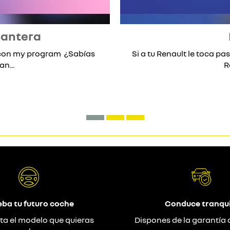
lantera
* con my program ¿Sabías
Si a tu Renault le toca pas
n...
R
eba tu futuro coche
Conduce tranqui
ta el modelo que quieras
Dispones de la garantía 