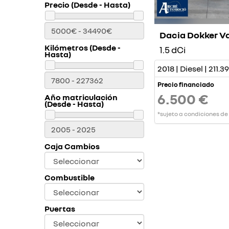
Precio (Desde - Hasta)
Dacia Dokker V
Kilómetros (Desde -
1.5 dCi
Hasta)
2018 | Diesel | 211.
Precio financiado
6.500 €
Año matriculación
(Desde - Hasta)
*sujeto a condiciones de
Caja Cambios
Combustible
Puertas