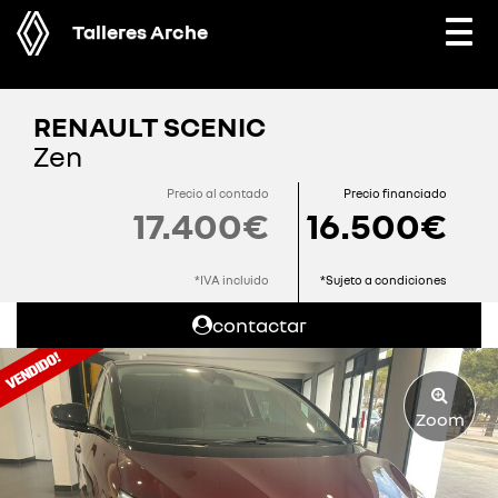
Talleres Arche
Togg
navi
RENAULT SCENIC
Zen
Precio al contado
Precio financiado
17.400€
16.500€
*IVA incluido
*Sujeto a condiciones
contactar
Zoom