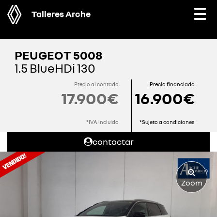
Talleres Arche
Togg
navi
PEUGEOT 5008
1.5 BlueHDi 130
Precio al contado
Precio financiado
17.900€
16.900€
*IVA incluido
*Sujeto a condiciones
contactar
Zoom