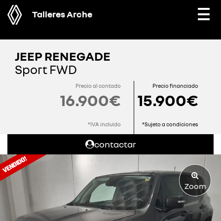
Talleres Arche
Togg
navi
JEEP RENEGADE
Sport FWD
Precio al contado
Precio financiado
16.900€
15.900€
*IVA incluido
*Sujeto a condiciones
contactar
Zoom