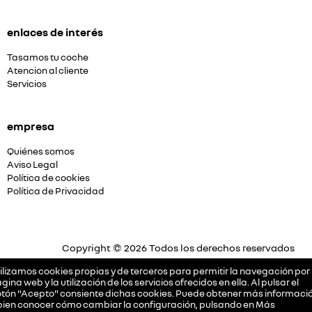
enlaces de interés
Tasamos tu coche
Atencion al cliente
Servicios
empresa
Quiénes somos
Aviso Legal
Política de cookies
Política de Privacidad
Copyright © 2026 Todos los derechos reservados
Plataforma Concesión by
Releasemarketing S.L.
ilizamos cookies propias y de terceros para permitir la navegación por 
gina web y la utilización de los servicios ofrecidos en ella. Al pulsar el
tón "Acepto" consiente dichas cookies. Puede obtener más informació
bien conocer cómo cambiar la configuración, pulsando en
Más