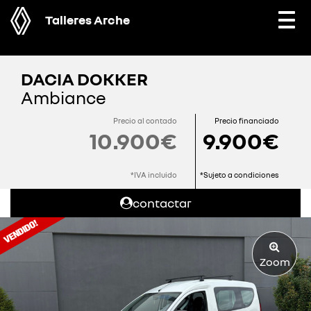
Talleres Arche
Togg
navi
DACIA DOKKER
Ambiance
Precio al contado
Precio financiado
10.900€
9.900€
*IVA incluido
*Sujeto a condiciones
contactar
Zoom