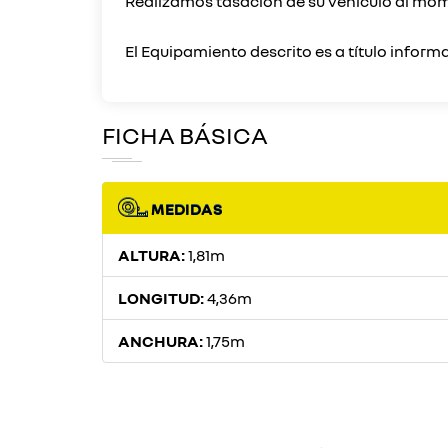
Realizamos tasación de su vehículo al mo
FICHA BÁSICA
MEDIDAS
ALTURA:
1,81m
LONGITUD:
4,36m
ANCHURA:
1,75m