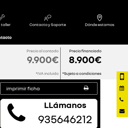
 taller
Contacto y Soporte
Dónde estamos
tacto
Precio al contado
Precio financiado
9.900€
8.900€
*IVA incluido
*Sujeto a condiciones
imprimir ficha
LLámanos
935646212