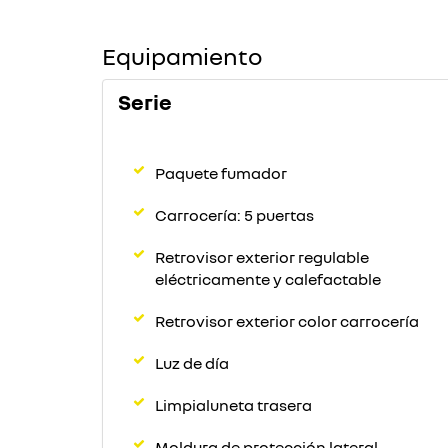
Equipamiento
Serie
Paquete fumador
Carrocería: 5 puertas
Retrovisor exterior regulable
eléctricamente y calefactable
Retrovisor exterior color carrocería
Luz de día
Limpialuneta trasera
Moldura de protección lateral