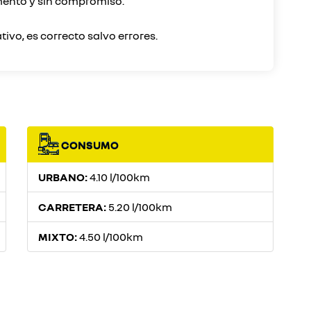
mento y sin compromiso.
CONSUMO
URBANO:
4.10 l/100km
CARRETERA:
5.20 l/100km
MIXTO:
4.50 l/100km