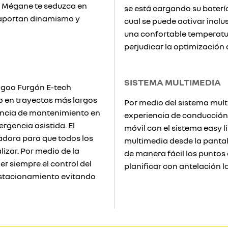
t Mégane te seduzca en
se está cargando su baterí
e aportan dinamismo y
cual se puede activar inclu
una confortable temperatura
perjudicar la optimización
SISTEMA MULTIMEDIA
angoo Furgón E-tech
o en trayectos más largos
Por medio del sistema multi
tencia de mantenimiento en
experiencia de conducción.
rgencia asistida. El
móvil con el sistema easy li
adora para que todos los
multimedia desde la pantall
izar. Por medio de la
de manera fácil los puntos 
er siempre el control del
planificar con antelación la
estacionamiento evitando