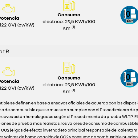
Consumo
Potencia
eléctrico: 29,5 KWh/100
122 CV) (cv/kW)
(1)
Km
r R.
Consumo
Potencia
eléctrico: 29,5 KWh/100
122 CV) (cv/kW)
(1)
Km
ible se definen en base a ensayos oficiales de acuerdo con las dispos
o de combustible que se muestran cumplen con el Procedimiento de pr
ulos nuevos están homologados según el Procedimiento de prueba WLTP. E
ciones de prueba más realistas, los valores de consumo de combustibl
 CO2 (el gas de efecto invernadero principal responsable del calentam
 Los valores de homologación de CO2 y consumo de combustible pueden n