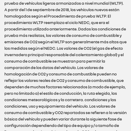
prueba de vehículos ligeros armonizados a nivel mundial (WLTP).
A partir del 1 de septiembre de 2018, los vehículos nuevos están
homologados según el Procedimiento de prueba WLTP. El
procedimiento WLTP reemplaza el ciclo NEDC, que era el
procedimiento utilizado anteriormente. Dadas las condiciones de
prueba más realistas, los valores de consumo de combustible y
emisiones de CO2 según el WLTP son generalmente más altas que
las medidas según el NEDC. Los valores de CO2 (el gas de efecto
invernadero principal responsable del calentamiento global) y el
consumo de combustible se muestran para permitir la
comparación de los datos del vehículo. Los valores de
homologación de CO2 y consumo de combustible pueden no
reflejar los valores reales de CO2 y consumo de combustible, que
dependen de muchos factores relacionados (a modo de ejemplo,
pero no limitado a) el estilo de conducción, la ruta elegida, las
condiciones meteorológicas y la carretera. condiciones y las
condiciones, uso y equipamiento del vehículo. Los valores de
consumo de combustible y CO2 reportadas se refieren a la versión
básica del vehículo y pueden variar durante la siguiente fase de
configuración dependiendo del tipo de equipo y / o tamaño de