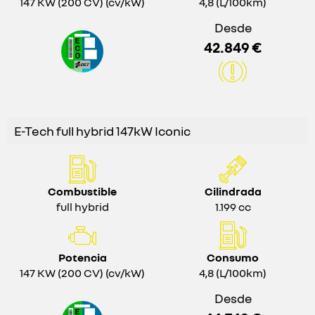
147 KW (200 CV) (cv/kW)
4,8 (L/100km)
Desde
42.849 €
E-Tech full hybrid 147kW Iconic
Combustible
Cilindrada
full hybrid
1.199 cc
Potencia
Consumo
147 KW (200 CV) (cv/kW)
4,8 (L/100km)
Desde