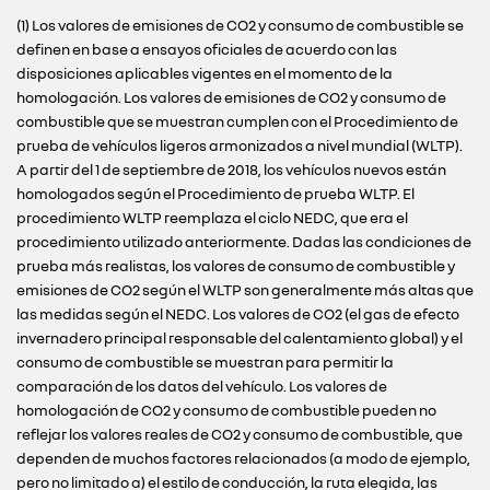
(1) Los valores de emisiones de CO2 y consumo de combustible se
definen en base a ensayos oficiales de acuerdo con las
disposiciones aplicables vigentes en el momento de la
homologación. Los valores de emisiones de CO2 y consumo de
combustible que se muestran cumplen con el Procedimiento de
prueba de vehículos ligeros armonizados a nivel mundial (WLTP).
A partir del 1 de septiembre de 2018, los vehículos nuevos están
homologados según el Procedimiento de prueba WLTP. El
procedimiento WLTP reemplaza el ciclo NEDC, que era el
procedimiento utilizado anteriormente. Dadas las condiciones de
prueba más realistas, los valores de consumo de combustible y
emisiones de CO2 según el WLTP son generalmente más altas que
las medidas según el NEDC. Los valores de CO2 (el gas de efecto
invernadero principal responsable del calentamiento global) y el
consumo de combustible se muestran para permitir la
comparación de los datos del vehículo. Los valores de
homologación de CO2 y consumo de combustible pueden no
reflejar los valores reales de CO2 y consumo de combustible, que
dependen de muchos factores relacionados (a modo de ejemplo,
pero no limitado a) el estilo de conducción, la ruta elegida, las